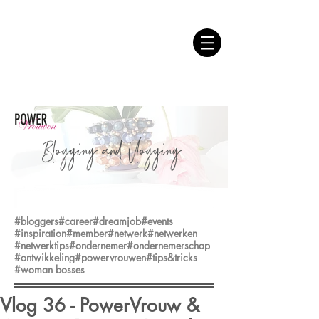
Blogging and Vlogging
#bloggers
#career
#dreamjob
#events
#inspiration
#member
#netwerk
#netwerken
#netwerktips
#ondernemer
#ondernemerschap
#ontwikkeling
#powervrouwen
#tips&tricks
#woman bosses
Vlog 36 - PowerVrouw &