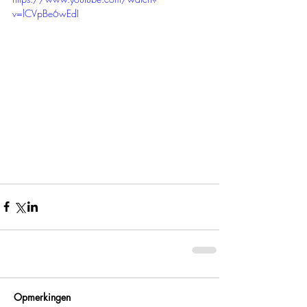
v=lCVpBe6wEdI
Opmerkingen