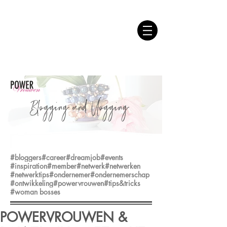
Blogging and Vlogging
#bloggers
#career
#dreamjob
#events
#inspiration
#member
#netwerk
#netwerken
#netwerktips
#ondernemer
#ondernemerschap
#ontwikkeling
#powervrouwen
#tips&tricks
#woman bosses
POWERVROUWEN &