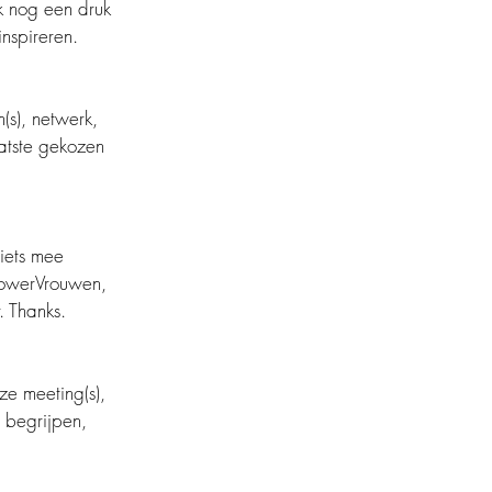
k nog een druk 
inspireren.
(s), netwerk, 
aatste gekozen 
iets mee 
PowerVrouwen, 
. Thanks.
e meeting(s), 
 begrijpen, 