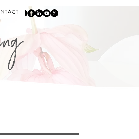
NTACT
ing