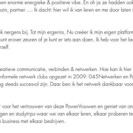
f een enorme energieke & positieve vibe. En oh ja ze hadden oo
zin, partner .... Ik dacht: hier wil ik van leren en me door laten 
k nergens bij. Tot mijn ergernis. Nu creëer ik mijn eigen platform
kunt erover zeuren of je kunt er iets aan doen. Ik heb voor het l
rself.
reatieve communicatie, verbinden & netwerken. Hoe kan ik hier 
 informele netwerk clubs opgezet in 2009: 045Netwerken en 
g steeds succesvol zijn. Daar ben ik het netwerk dankbaar voor
 voor het vertrouwen van deze PowerVrouwen en geniet van onz
gen en studytrips waar we van elkaar leren, elkaar proberen te
 business met elkaar bedrijven.