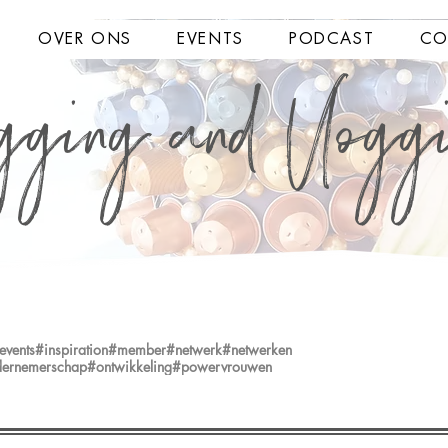
OVER ONS
EVENTS
PODCAST
CO
gging and Vlogg
events
#inspiration
#member
#netwerk
#netwerken
ernemerschap
#ontwikkeling
#powervrouwen