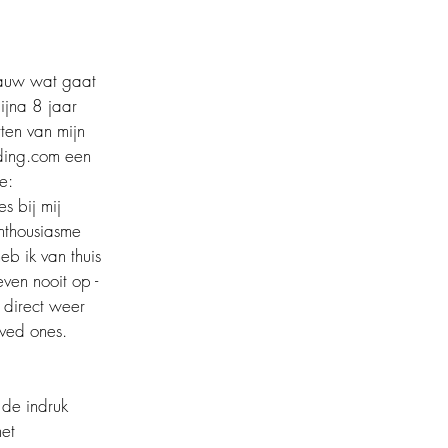
auw wat gaat 
bijna 8 jaar 
rten van mijn 
ding.com een 
e: 
s bij mij 
nthousiasme 
eb ik van thuis 
en nooit op - 
 direct weer 
oved ones.
de indruk 
et 