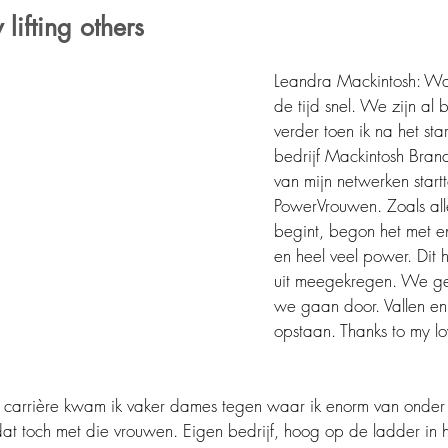
lifting others
Leandra Mackintosh: W
de tijd snel. We zijn al 
verder toen ik na het sta
bedrijf Mackintosh Bran
van mijn netwerken startt
PowerVrouwen. Zoals alle
begint, begon het met e
en heel veel power. Dit h
uit meegekregen. We gev
we gaan door. Vallen en
opstaan. Thanks to my l
carrière kwam ik vaker dames tegen waar ik enorm van onder 
t toch met die vrouwen. Eigen bedrijf, hoog op de ladder in h