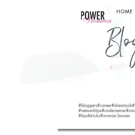
HOME
Blo
#bloggers
#career
#dreamjob
#
#netwerktips
#ondernemer
#ond
#tips&tricks
#woman bosses