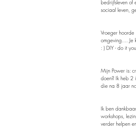
bedrijfsleven o
sociaal leven, ge
Vroeger hoorde i
omgeving.... Je 
: ) DIY - do it you
Mijn Power is: c
doen? Ik heb 2
die na 8 jaar no
Ik ben dankbaar
workshops, lezin
verder helpen en